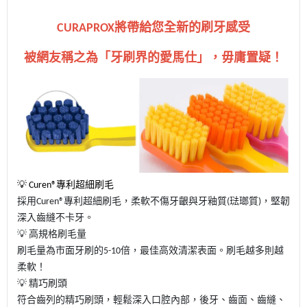
將帶給您全新的刷牙感受
CURAPROX
被網友稱之為「牙刷界的愛馬仕」，毋庸置疑！
💡
專利超細刷毛
Curen®
採用
專利超細刷毛，柔軟不傷牙齦與牙釉質
琺瑯質
，堅韌
Curen®
(
)
深入齒縫不卡牙。
💡
高規格刷毛量
刷毛量為市面牙刷的
倍，最佳高效清潔表面。刷毛越多則越
5-10
柔軟！
💡
精巧刷頭
符合齒列的精巧刷頭，輕鬆深入口腔內部，後牙、齒面、齒縫、