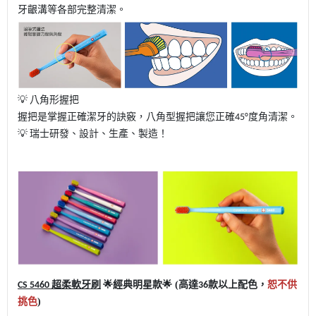
牙齦溝等各部完整清潔。
💡
八角形握把
握把是掌握正確潔牙的訣竅，八角型握把讓您正確
度角清潔。
45°
💡
瑞士研發、設計、生產、製造！
超柔軟牙刷
經典明星款
🌟 (高達
款以上配色，
恕不供
CS 5460
🌟
36
挑色
)