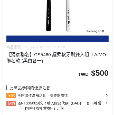
商品編號：
73327616B+73327616W
【獨家聯名】CS5460 超柔軟牙刷雙入組_LAIMO
聯名款 (黑白各一)
$
500
TWD
此商品參與的優惠活動
全館
全館滿件滿額活動，請查閱詳情
促銷
滿NT$3500別忘了輸入贈品代碼【DAD】，即可獲贈
「一秒瞬收風琴購物包」乙個