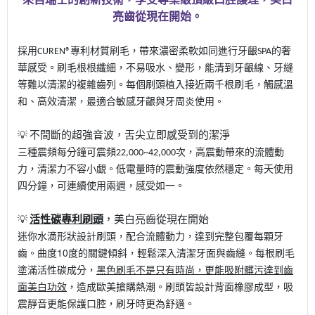
亮齒從現在開始。
採用
專利材質刷毛，帶來濃密柔軟如同進行牙齦
的奢
CUREN®
SPA
華感受。刷毛根根纖細，不易吸水、變形，能清到牙齦線、牙縫
等難以清潔的複雜齒列。每個刷頭植入接近兩千根刷毛，觸感溫
和、高效清潔，最適合敏感牙齦與牙周炎使用。
不間斷的超強音波，舌尖立即感受到的潔淨
💡
三種震頻每分鐘可震頻
次，高震動帶來的流體動
22,000~42,000
力，清潔力不容小覷。低電量時的震動強度依然穩定。每天使用
四分鐘，可連續使用兩週，感受如一。
活性碳專利刷頭
，美白亮齒從現在開始
💡
迷你水滴形狀設計刷頭，配合流體動力，達到完整包覆每顆牙
齒。曲度10度的關鍵傾斜，輕鬆深入清潔牙面與齒縫。
每根刷毛
塗滿活性碳成分，
黑色刷毛不是只有時尚，更能吸附髒污達到齒
面美白功效
，造成歐美搶購熱潮。刷頭皆設計背面橡膠成型，吸
震靜音更能保護口腔，刷牙時更為舒適。